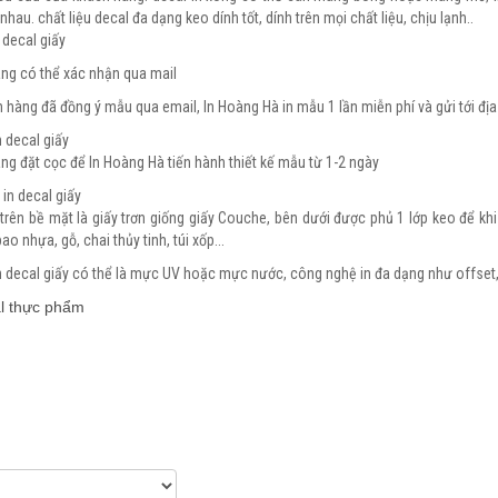
hau. chất liệu decal đa dạng keo dính tốt, dính trên mọi chất liệu, chịu lạnh..
decal giấy
ng có thể xác nhận qua mail
h hàng đã đồng ý mẫu qua email, In Hoàng Hà in mẫu 1 lần miễn phí và gửi tới 
n decal giấy
ng đặt cọc để In Hoàng Hà tiến hành thiết kế mẫu từ 1-2 ngày
in decal giấy
 trên bề mặt là giấy trơn giống giấy Couche, bên dưới được phủ 1 lớp keo để khi 
o nhựa, gỗ, chai thủy tinh, túi xốp...
n decal giấy có thể là mực UV hoặc mực nước, công nghệ in đa dạng như offset, Fla