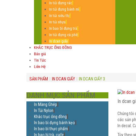
In túi đựng rác
In túi đựng bánh mì
In túi siêu thị
In túi nhựa
In bao bì đựng trà
In túi đựng cà phê
In dcan giấy
KHẮC TRỤC ỐNG ĐỒNG
Báo giá
Tin Tức
Liên Hệ
SẢN PHẨM
|
IN DCAN GIẤY
|
IN DCAN GIẤY 3
DANH MỤC SẢN PHẨM
In dcan g
In Màng Ghép
In Túi Nylon
Chúng tôi 
Khắc trục ống đồng
các sản ph
In bao bì đựng bánh kẹo
In decal. 
In bao bì thực phẩm
In bao bì trà, cafe
Tùy theo 