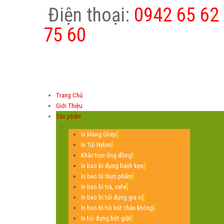
Điện thoại:
0942 65 62 
75 60
Trang Chủ
Giới Thiệu
Sản phẩm
In Màng Ghép
In Túi Nylon
Khắc trục ống đồng
In bao bì đựng bánh kẹo
In bao bì thực phẩm
In bao bì trà, cafe
In bao bì túi đựng gia vị
In bao bì túi hút chân không
In túi đựng bột giặt