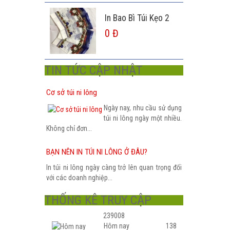
In Bao Bì Túi Kẹo 2
0 Đ
TIN TỨC CẬP NHẬT
Cơ sở túi ni lông
Ngày nay, nhu cầu sử dụng
túi ni lông ngày một nhiều.
Không chỉ đơn...
BẠN NÊN IN TÚI NI LÔNG Ở ĐÂU?
In túi ni lông ngày càng trở lên quan trọng đối
với các doanh nghiệp...
THỐNG KÊ TRUY CẬP
239008
Hôm nay
138