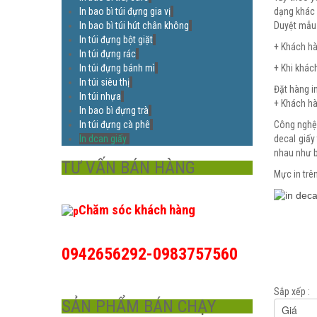
In bao bì túi đựng gia vị
dạng khác n
In bao bì túi hút chân không
Duyệt mẫu 
In túi đựng bột giặt
+ Khách hà
In túi đựng rác
In túi đựng bánh mì
+ Khi khác
In túi siêu thị
Đặt hàng i
In túi nhựa
+ Khách hà
In bao bì đựng trà
In túi đựng cà phê
Công nghệ 
In dcan giấy
decal giấy
nhau như ba
TƯ VẤN BÁN HÀNG
Mực in trê
Chăm sóc khách hàng
0942656292-0983757560
Sắp xếp :
SẢN PHẨM BÁN CHẠY