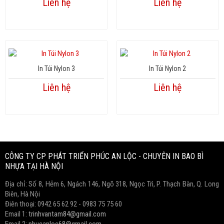
Liên hệ
Liên hệ
In Túi Nylon 3
In Túi Nylon 2
Liên hệ
Liên hệ
CÔNG TY CP PHÁT TRIỂN PHÚC AN LỘC - CHUYÊN IN BAO BÌ
NHỰA TẠI HÀ NỘI
Địa chỉ: Số 8, Hẻm 6, Ngách 146, Ngõ 318, Ngọc Trì, P. Thạch Bàn, Q. Long
Biên, Hà Nội
Điên thoại: 0942 65 62 92 - 0983 75 75 60
Email 1:
trinhvantam84@gmail.com