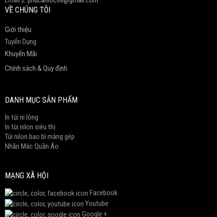
Email 2:
phucanloc68@gmail.com
VỀ CHÚNG TÔI
Giới thiệu
Tuyển Dụng
Khuyến Mãi
Chính sách & Quy định
DANH MỤC SẢN PHẨM
In túi ni lông
In túi nilon siêu thị
Túi nilon bao bì màng gép
Nhãn Mác Quần Áo
MẠNG XÃ HỘI
Facebook
Youtube
Google +