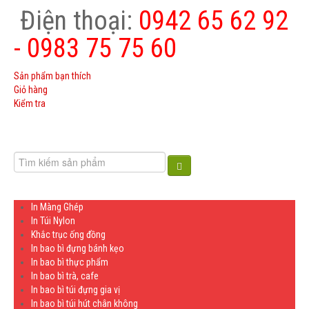
Điện thoại:
0942 65 62 92
- 0983 75 75 60
Close Menu
Sản phẩm bạn thích
Giỏ hàng
Kiểm tra
Trang Chủ
Giới Thiệu
Sản phẩm
KHẮC TRỤC ỐNG ĐỒNG
In Màng Ghép
In Túi Nylon
Báo giá
Khắc trục ống đồng
In bao bì đựng bánh kẹo
Tin Tức
In bao bì thực phẩm
In bao bì trà, cafe
Liên Hệ
In bao bì túi đựng gia vị
In bao bì túi hút chân không