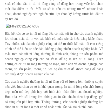
xuất có nhu cầu in túi ni lông cũng dễ dàng hơn trong việc lựa chọn
một địa điểm in tốt. Mỗi cơ sở in đều có những ưu và nhược khác
nhau, doanh nghiệp nên nghiên cứu, lựa chọn kỹ lưỡng trước khi đặt in
tại nơi đó.
Hầu hết các cơ sở in túi ni lông đều có mẫu túi in cho các doanh nghiệp
lựa chọn, mẫu túi in với các kích cỡ, màu sắc và kiểu dáng khác nhau.
Tuy nhiên, các daonh nghiệp cũng có thể tự thiết kế mẫu túi cho riêng
mình để thể hiện sự độc đáo, không giống nhiều doanh nghiệp khác. Về
mẫu trên các túi ni lông thường là hình ảnh, thông tin sản phẩm mà
doanh nghiệp cung cấp cho cơ sở in để họ in lên túi ni lông. Trên
những chiếc túi ni lông thường có logo, hình ảnh về doanh nghiệp, các
thông tin sản phẩm, thông tin liên hệ cần thiết để khách hàng dễ dàng
tìm thấy được doanh nghiệp của bạn.
Các doanh nghiệp thường in túi ni lông với số lượng lớn, thường xuyên
nên việc lựa chọn cơ sở in khá quan trọng. In túi ni lông cần chất lượng
đẹp, mẫu mã đẹp phù hợp với hình ảnh nhận diện của doanh nghiệp.
Hơn nữa, với số lượng lớn, thời gian in cần chuẩn theo hợp đồng, giá
cả cũng cần phù hợp nữa. Thông thường, các doanh nghiệp thường lựa
chọn in túi ni lông ở một cơ sở nhất định, gần và giá cả phù hợp.