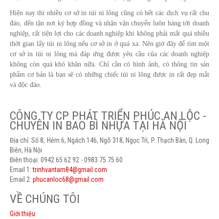
Hiện nay thì nhiều cơ sở in túi ni lông cũng có hết các dịch vụ rất chu
đáo, đến tận nơi ký hợp đồng và nhận vận chuyển luôn hàng tới doanh
nghiệp, rất tiện lợi cho các doanh nghiệp khi không phải mất quá nhiều
thời gian lấy túi ni lông nếu cơ sở in ở quá xa. Nên giờ đây để tìm một
cơ sở in túi ni lông mà đáp ứng được yêu cầu của các doanh nghiệp
không còn quá khó khăn nữa. Chỉ cần có hình ảnh, có thông tin sản
phẩm cơ bản là bạn sẽ có những chiếc túi ni lông được in rất đẹp mắt
và độc đáo.
CÔNG TY CP PHÁT TRIỂN PHÚC AN LỘC -
CHUYÊN IN BAO BÌ NHỰA TẠI HÀ NỘI
Địa chỉ: Số 8, Hẻm 6, Ngách 146, Ngõ 318, Ngọc Trì, P. Thạch Bàn, Q. Long
Biên, Hà Nội
Điên thoại: 0942 65 62 92 - 0983 75 75 60
Email 1:
trinhvantam84@gmail.com
Email 2:
phucanloc68@gmail.com
VỀ CHÚNG TÔI
Giới thiệu