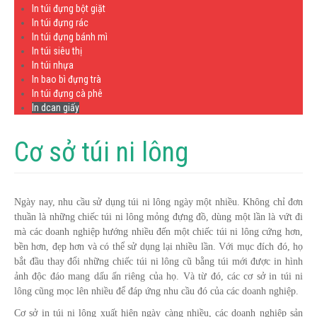
In túi đựng bột giặt
In túi đựng rác
In túi đựng bánh mì
In túi siêu thị
In túi nhựa
In bao bì đựng trà
In túi đựng cà phê
In dcan giấy
Cơ sở túi ni lông
Ngày nay, nhu cầu sử dụng túi ni lông ngày một nhiều. Không chỉ đơn
thuần là những chiếc túi ni lông mỏng đựng đồ, dùng một lần là vứt đi
mà các doanh nghiệp hướng nhiều đến một chiếc túi ni lông cứng hơn,
bền hơn, đẹp hơn và có thể sử dụng lại nhiều lần. Với mục đích đó, họ
bắt đầu thay đổi những chiếc túi ni lông cũ bằng túi mới được in hình
ảnh độc đáo mang dấu ấn riêng của họ. Và từ đó, các cơ sở in túi ni
lông cũng mọc lên nhiều để đáp ứng nhu cầu đó của các doanh nghiệp.
Cơ sở in túi ni lông xuất hiên ngày càng nhiều, các doanh nghiệp sản