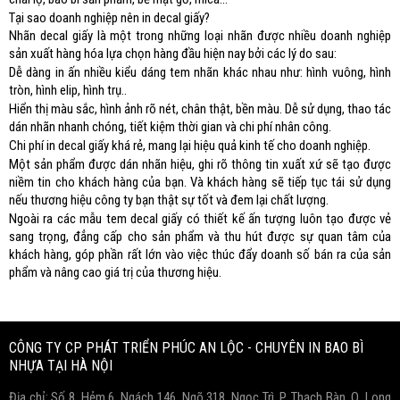
Tại sao doanh nghiệp nên in decal giấy?
Nhãn decal giấy là một trong những loại nhãn được nhiều doanh nghiệp
sản xuất hàng hóa lựa chọn hàng đầu hiện nay bởi các lý do sau:
Dễ dàng in ấn nhiều kiểu dáng tem nhãn khác nhau như: hình vuông, hình
tròn, hình elip, hình trụ..
Hiển thị màu sắc, hình ảnh rõ nét, chân thật, bền màu. Dễ sử dụng, thao tác
dán nhãn nhanh chóng, tiết kiệm thời gian và chi phí nhân công.
Chi phí in decal giấy khá rẻ, mang lại hiệu quả kinh tế cho doanh nghiệp.
Một sản phẩm được dán nhãn hiệu, ghi rõ thông tin xuất xứ sẽ tạo được
niềm tin cho khách hàng của bạn. Và khách hàng sẽ tiếp tục tái sử dụng
nếu thương hiệu công ty bạn thật sự tốt và đem lại chất lượng.
Ngoài ra các mẫu tem decal giấy có thiết kế ấn tượng luôn tạo được vẻ
sang trọng, đẳng cấp cho sản phẩm và thu hút được sự quan tâm của
khách hàng, góp phần rất lớn vào việc thúc đẩy doanh số bán ra của sản
phẩm và nâng cao giá trị của thương hiệu.
Copyright www.maxx-marketing.net
CÔNG TY CP PHÁT TRIỂN PHÚC AN LỘC - CHUYÊN IN BAO BÌ
NHỰA TẠI HÀ NỘI
Địa chỉ: Số 8, Hẻm 6, Ngách 146, Ngõ 318, Ngọc Trì, P. Thạch Bàn, Q. Long